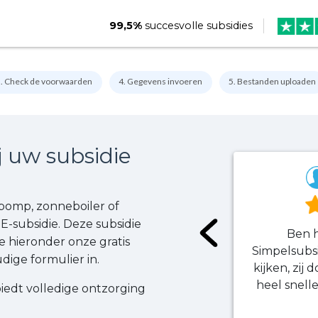
99,5%
succesvolle subsidies
. Check de voorwaarden
4. Gegevens invoeren
5. Bestanden uploaden
j uw subsidie
pomp, zonneboiler of
E-subsidie. Deze subsidie
Ben h
e hieronder onze gratis
Simpelsubsi
ige formulier in.
kijken, zij
heel snell
biedt volledige ontzorging