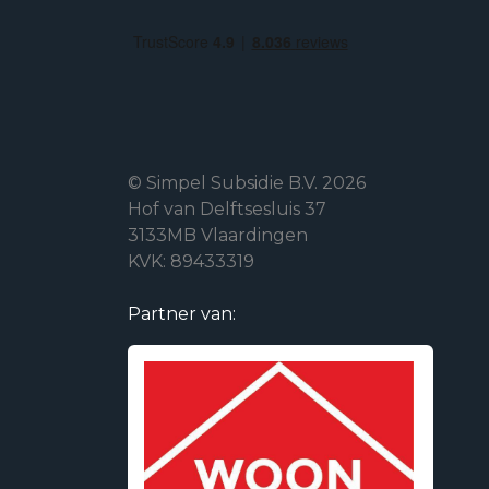
© Simpel Subsidie B.V. 2026
Hof van Delftsesluis 37
3133MB Vlaardingen
KVK: 89433319
Partner van: