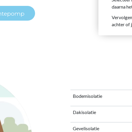
daarna he
te
pomp
Vervolgen
achter of 
Bodemisolatie
Dakisolatie
Gevelisolatie