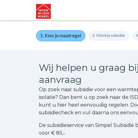
3317113
1. Kies je maatregel
2. Check je subsidie
3
Wij helpen u graag bi
aanvraag
Op zoek naar subsidie voor een warmte
isolatie? Dan bent u op zoek naar de ISD
kunt u hier heel eenvoudig regelen. Do
subsidiecheck en vul daarna ons eenvoud
De subsidieservice van Simpel Subsidie 
voor € 85,-.