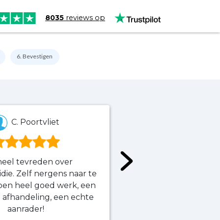
8035
reviews op
6. Bevestigen
C. Poortvliet
E. Ve
eel tevreden over
Erg tevreden over
die. Zelf nergens naar te
service. Met vragen
 doen heel goed werk, een
terecht en ontvangt
e afhandeling, een echte
Aanrader als je niet 
aanrader!
regele