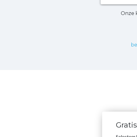
Onze 
be
Grati
Selecteer